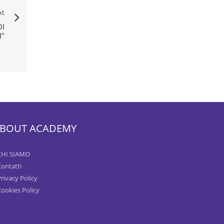
xt
DI
I"
BOUT ACADEMY
CHI SIAMO
Contatti
rivacy Policy
Cookies Policy