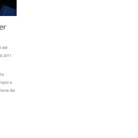
er
i del
al 2011
sto
ampio e
zione dei