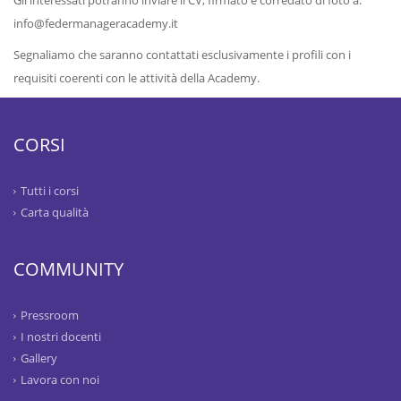
Gli interessati potranno inviare il CV, firmato e corredato di foto a:
info@federmanageracademy.it
Segnaliamo che saranno contattati esclusivamente i profili con i
requisiti coerenti con le attività della Academy.
CORSI
Tutti i corsi
Carta qualità
COMMUNITY
Pressroom
I nostri docenti
Gallery
Lavora con noi