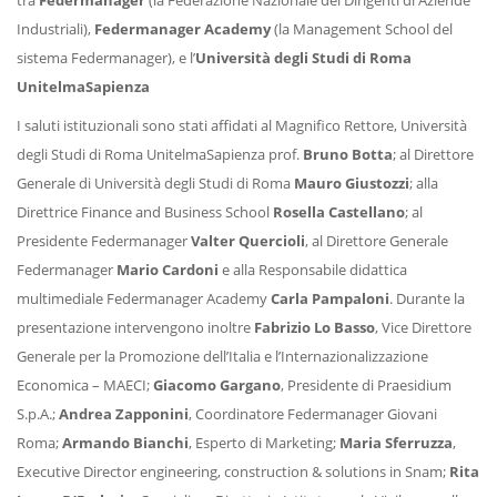
tra
Federmanager
(la Federazione Nazionale dei Dirigenti di Aziende
Industriali),
Federmanager Academy
(la Management School del
sistema Federmanager), e l’
Università degli Studi di Roma
UnitelmaSapienza
I saluti istituzionali sono stati affidati al Magnifico Rettore, Università
degli Studi di Roma UnitelmaSapienza prof.
Bruno Botta
; al Direttore
Generale di Università degli Studi di Roma
Mauro Giustozzi
; alla
Direttrice Finance and Business School
Rosella Castellano
; al
Presidente Federmanager
Valter Quercioli
, al Direttore Generale
Federmanager
Mario Cardoni
e alla Responsabile didattica
multimediale Federmanager Academy
Carla Pampaloni
. Durante la
presentazione intervengono inoltre
Fabrizio Lo Basso
, Vice Direttore
Generale per la Promozione dell’Italia e l’Internazionalizzazione
Economica – MAECI;
Giacomo Gargano
, Presidente di Praesidium
S.p.A.;
Andrea Zapponini
, Coordinatore Federmanager Giovani
Roma;
Armando Bianchi
, Esperto di Marketing;
Maria Sferruzza
,
Executive Director engineering, construction & solutions in Snam;
Rita