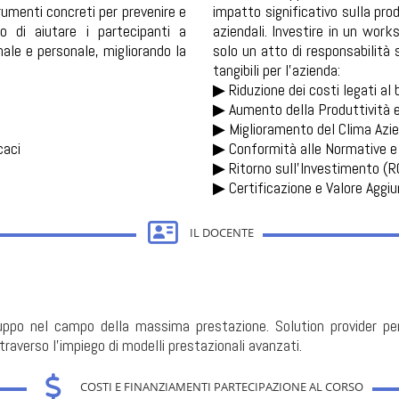
menti concreti per prevenire e
impatto significativo sulla prod
lo di aiutare i partecipanti a
aziendali. Investire in un wor
onale e personale, migliorando la
solo un atto di responsabilità 
tangibili per l’azienda:
▶︎ Riduzione dei costi legati al
▶︎ Aumento della Produttività e
▶︎ Miglioramento del Clima Azie
caci
▶︎ Conformità alle Normative e
▶︎ Ritorno sull'Investimento (R
▶︎ Certificazione e Valore Aggiu
IL DOCENTE
uppo nel campo della massima prestazione. Solution provider per 
traverso l’impiego di modelli prestazionali avanzati.
COSTI E FINANZIAMENTI PARTECIPAZIONE AL CORSO