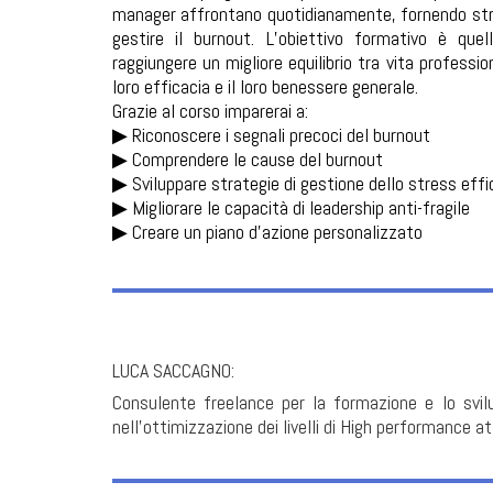
manager affrontano quotidianamente, fornendo stru
gestire il burnout. L’obiettivo formativo è quel
raggiungere un migliore equilibrio tra vita professi
loro efficacia e il loro benessere generale.
Grazie al corso imparerai a:
▶︎ Riconoscere i segnali precoci del burnout
▶︎ Comprendere le cause del burnout
▶︎ Sviluppare strategie di gestione dello stress effi
▶︎ Migliorare le capacità di leadership anti-fragile
▶︎ Creare un piano d'azione personalizzato
LUCA SACCAGNO:
Consulente freelance per la formazione e lo svil
nell’ottimizzazione dei livelli di High performance at