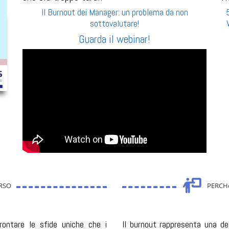
Il Burnout dei Manager: un problema da non
sottovalutare!
Guarda il webinar!
ORSO
PERCH
rontare le sfide uniche che i
Il burnout rappresenta una del